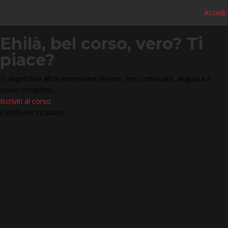
Accedi
Ehilà, bel corso, vero? Ti
piace?
Ti aspettano altre interessanti lezioni. Per continuare, acquista il
corso completo.
Iscriviti al corso
Certificate included