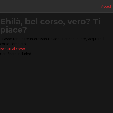
Accedi
Ehilà, bel corso, vero? Ti
piace?
Ti aspettano altre interessanti lezioni. Per continuare, acquista il
corso completo.
Iscriviti al corso
Certificate included