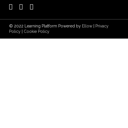
© 2022 Learning Platform Powered by
Ellow
|
Privacy
Policy
|
Cookie Policy
Accedi
La password deve essere composta da almeno 8 caratteri, tra
numeri e lettere, e contenere almeno 1 lettera maiuscola